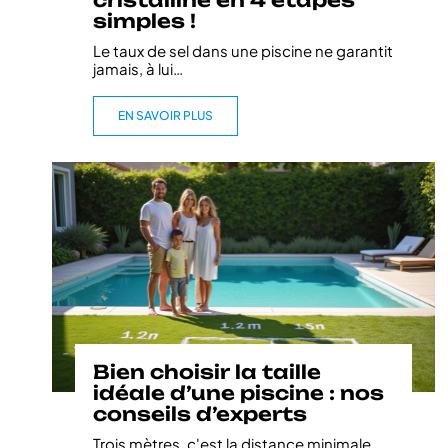
cristalline en 4 étapes
simples !
Le taux de sel dans une piscine ne garantit
jamais, à lui
…
EN SAVOIR PLUS
Bien choisir la taille
idéale d’une piscine : nos
conseils d’experts
Trois mètres, c'est la distance minimale