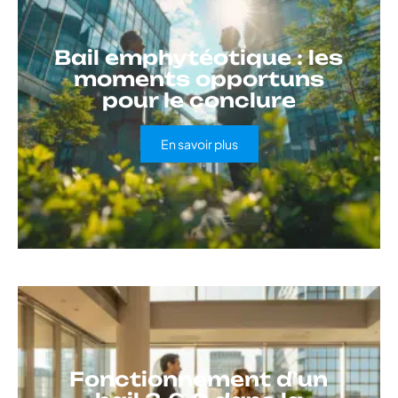
Bail emphytéotique : les
moments opportuns
pour le conclure
En savoir plus
Fonctionnement d’un