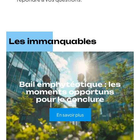
Les immanquables
Bail emphytéotique : les
moments opportuns
pour le conclure
En savoir plus