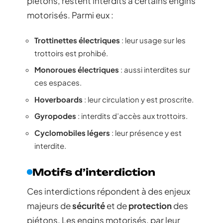
piétons, restent interdits à certains engins
motorisés. Parmi eux :
Trottinettes électriques
: leur usage sur les
trottoirs est prohibé.
Monoroues électriques
: aussi interdites sur
ces espaces.
Hoverboards
: leur circulation y est proscrite.
Gyropodes
: interdits d’accès aux trottoirs.
Cyclomobiles légers
: leur présence y est
interdite.
Motifs d’interdiction
Ces interdictions répondent à des enjeux
majeurs de
sécurité
et de
protection
des
piétons. Les engins motorisés, par leur