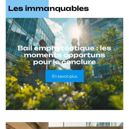
Les immanquables
Bail emphytéotique : les
moments opportuns
pour le conclure
En savoir plus