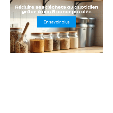
Réduire ses déchets au quotidien
grâce à ces 5 concepts clés
En savoir plus
Contact
Mentions Légales
Sitemap
© 2025 | domihouse.fr