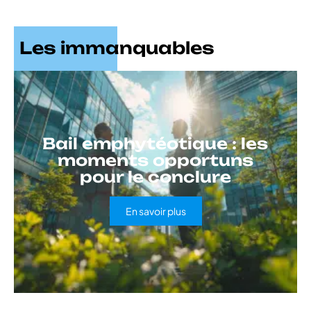
Les immanquables
Bail emphytéotique : les
moments opportuns
pour le conclure
En savoir plus