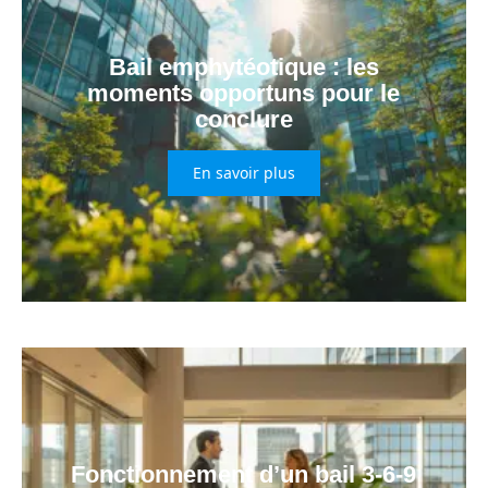
Bail emphytéotique : les
moments opportuns pour le
conclure
En savoir plus
Fonctionnement d’un bail 3-6-9