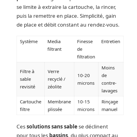
se limite à extraire la cartouche, la rincer,
puis la remettre en place. Simplicité, gain
de place et débit constant au rendez-vous.
Système
Media
Finesse
Entretien
filtrant
de
filtration
Moins
Filtre à
Verre
10-20
de
sable
recyclé /
microns
contre-
revisité
zéolite
lavages
Cartouche
Membrane
10-15
Rinçage
filtre
plissée
microns
manuel
Ces
solutions sans sable
se déclinent
pour tous les
bassins
, du plus compact au