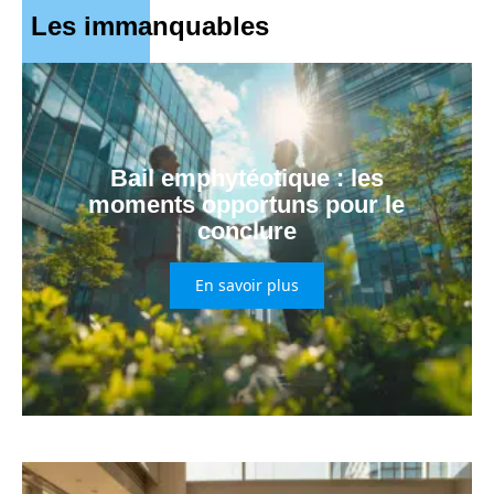
Les immanquables
Bail emphytéotique : les
moments opportuns pour le
conclure
En savoir plus