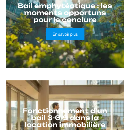
Bail emphytéotique : les
moments opportuns
pour le conclure
En savoir plus
Fonctionnement d’un
bail 3-6-9 dans la
location immobilière