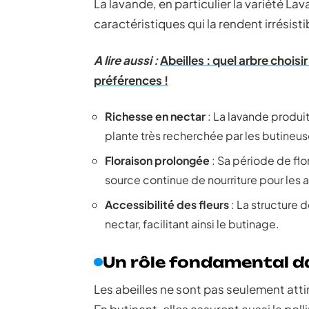
La lavande, en particulier la variété La
caractéristiques qui la rendent irrésistib
A lire aussi :
Abeilles : quel arbre choisi
préférences !
Richesse en nectar
: La lavande produit
plante très recherchée par les butineus
Floraison prolongée
: Sa période de flo
source continue de nourriture pour les a
Accessibilité des fleurs
: La structure 
nectar, facilitant ainsi le butinage.
Un rôle fondamental da
Les abeilles ne sont pas seulement atti