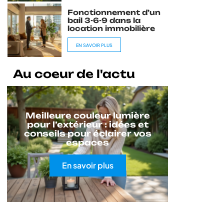
Fonctionnement d’un
bail 3-6-9 dans la
location immobilière
EN SAVOIR PLUS
Au coeur de l'actu
Meilleure couleur lumière
pour l’extérieur : idées et
conseils pour éclairer vos
espaces
En savoir plus