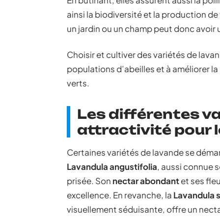
En butinant, elles assurent aussi la pol
ainsi la biodiversité et la production d
un jardin ou un champ peut donc avoir u
Choisir et cultiver des variétés de lav
populations d’abeilles et à améliorer l
verts.
Les différentes va
attractivité pour l
Certaines variétés de lavande se démarq
Lavandula angustifolia
, aussi connue s
prisée. Son
nectar abondant
et ses fle
excellence. En revanche, la
Lavandula 
visuellement séduisante, offre un necta