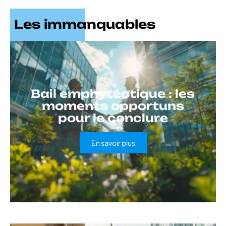
Les immanquables
Bail emphytéotique : les
moments opportuns
pour le conclure
En savoir plus